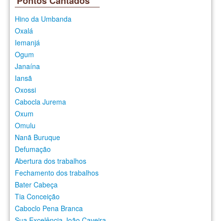
Pontos Cantados
Hino da Umbanda
Oxalá
Iemanjá
Ogum
Janaína
Iansã
Oxossi
Cabocla Jurema
Oxum
Omulu
Nanã Buruque
Defumação
Abertura dos trabalhos
Fechamento dos trabalhos
Bater Cabeça
Tia Conceição
Caboclo Pena Branca
Sua Excelência João Caveira