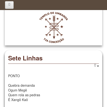
Inicio
História
Mensagens
Pontos Cantados
Orações
Sete Linhas
Curso
Calendário
PONTO
Agendamento
Quebra demanda
Ogum Megê
Quem rola as pedras
É Xangô Kaô