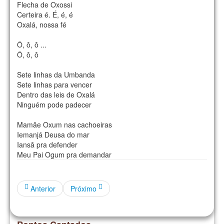
Flecha de Oxossi
Certeira é. É, é, é
Oxalá, nossa fé
Ô, ô, ô ...
Ô, ô, ô
Sete linhas da Umbanda
Sete linhas para vencer
Dentro das leis de Oxalá
Ninguém pode padecer
Mamãe Oxum nas cachoeiras
Iemanjá Deusa do mar
Iansã pra defender
Meu Pai Ogum pra demandar
Anterior
Próximo