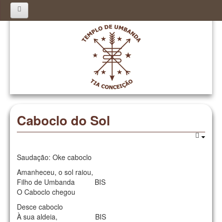
Inicio
História
Mensagens
Pontos Cantados
Orações
Caboclo do Sol
Curso
Calendário
Saudação: Oke caboclo
Amanheceu, o sol raiou,
Agendamento
Filho de Umbanda BIS
O Caboclo chegou
Desce caboclo
À sua aldeia, BIS